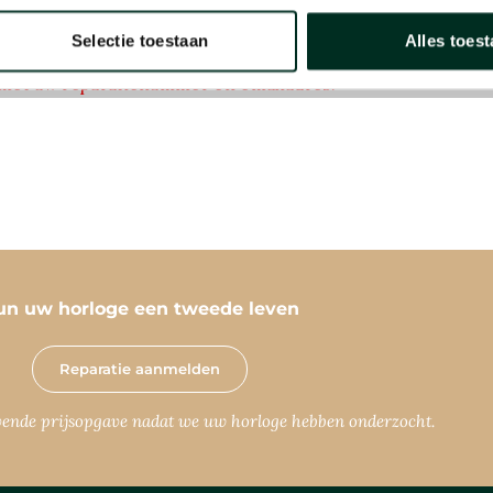
un uw horloge een tweede leven
Reparatie aanmelden
jvende prijsopgave nadat we uw horloge hebben onderzocht.