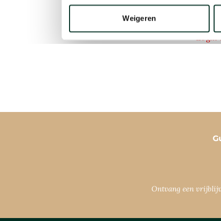
G
Ontvang een vrijbli