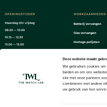
OPENINGSTIJDEN
WERKZAAMHEDEN
Maandag t/m vrijdag
Batterij vervangen
08.30 — 10.00
Glas vervangen
10.15 — 12.30
Horloge polijsten
13.00 — 15.00
Waterdicht maken
15.15 — 16.30
Deze website maakt gebru
Band repareren
We gebruiken cookies om c
Horloge onderhoud
bieden en om ons websitev
site met onze partners vo
combineren met andere inf
uw gebruik van hun servic