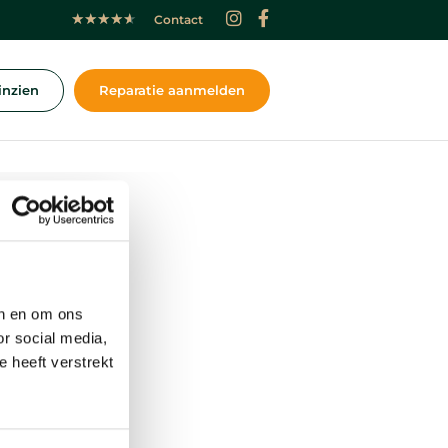
★
★
★
★
★
Contact
inzien
Reparatie aanmelden