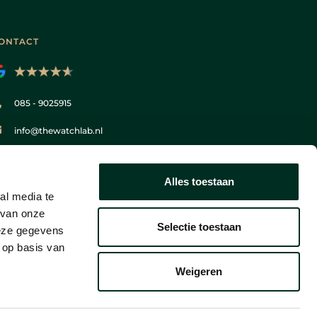
ONTACT
085 - 9025915
info@thewatchlab.nl
Pieter Lieftinckweg 11
1505 HX Zaandam
Alles toestaan
al media te
KvK 53505778
 van onze
Selectie toestaan
deze gegevens
 op basis van
Weigeren