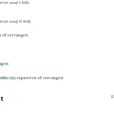
 test vanaf 5 BAR)
 test vanaf 10 BAR)
n of vervangen
n
ngen
ukker(s) repareren of vervangen
E
t
k