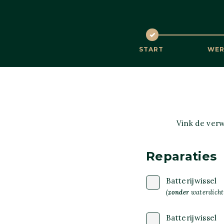
START
WER
Vink de ver
Reparaties
Batterijwissel
(
zonder
waterdichth
Batterijwissel