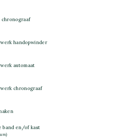
 chronograaf
rwerk handopwinder
rwerk automaat
rwerk chronograaf
pmaken
e band en/of kast
num)