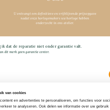
U ontvangt een definitieve en vrijblijvende prijsopgave
nadat onze horlogemakers uw horloge hebben
onderzocht in ons atelier.
g ik dat de reparatie niet onder garantie valt.
an dit merk geen garantie center.
ik van cookies
EF:
ontent en advertenties te personaliseren, om functies voor soci
erkeer te analyseren. Ook delen we informatie over uw gebruik