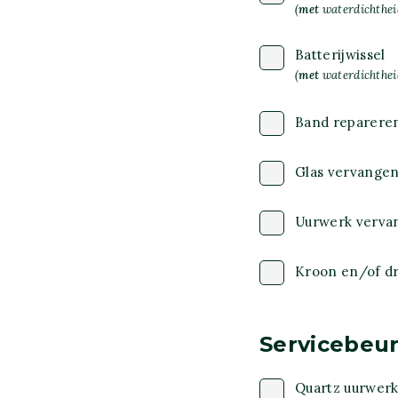
(
met
waterdichtheid
Batterijwissel
(
met
waterdichtheid
Band reparere
Glas vervange
Uurwerk verva
Kroon en/of dr
Servicebeur
Quartz uurwer