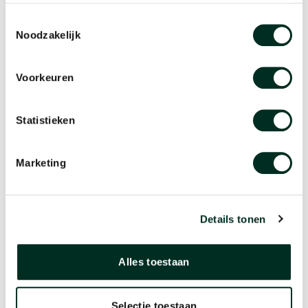
Omschrijving
Toestemmingsselectie
Een goede omschrijving van uw verwachtingen helpt onze
Noodzakelijk
horlogemakers enorm.
Voorkeuren
Statistieken
Marketing
Stel uw vraag
Details tonen
Heeft u ook een vraag voor het team van The Watch Lab, stel
die dan hier.
Alles toestaan
Selectie toestaan