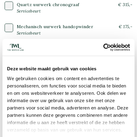
Quartz uurwerk chronograaf
€ 315,-
Servicebeurt
Mechanisch uurwerk handopwinder
€ 175,-
Servicebeurt
Mechanisch uurwerk automaat
€ 225,-
Servicebeurt
Deze website maakt gebruik van cookies
Mechanisch uurwerk chronograaf
€ 375,-
Servicebeurt
We gebruiken cookies om content en advertenties te
personaliseren, om functies voor social media te bieden
Wijzerplaat opmaken
€ 500,-
en om ons websiteverkeer te analyseren. Ook delen we
informatie over uw gebruik van onze site met onze
partners voor social media, adverteren en analyse. Deze
Polijsten van de band en/of kast
€ 50,-
(goud, staal, platinum)
partners kunnen deze gegevens combineren met andere
informatie die u aan ze heeft verstrekt of die ze hebben
verzameld op basis van uw gebruik van hun services.