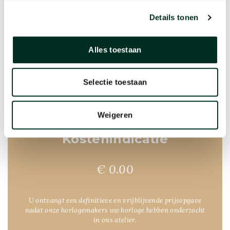
Voeg optioneel één of meerdere foto’s toe om de schade te
Details tonen
verduidelijken.
Alles toestaan
Selectie toestaan
Weigeren
Kostenindicatie
€ 0.00
U ontvangt een definitieve en vrijblijvende prijsopgave
nadat onze horlogemakers uw horloge hebben onderzocht
in ons atelier.