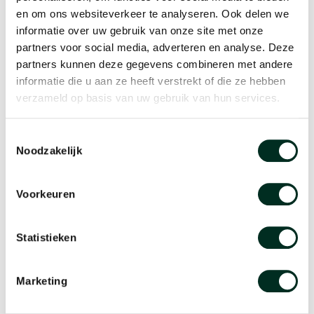
en om ons websiteverkeer te analyseren. Ook delen we
informatie over uw gebruik van onze site met onze
partners voor social media, adverteren en analyse. Deze
partners kunnen deze gegevens combineren met andere
informatie die u aan ze heeft verstrekt of die ze hebben
verzameld op basis van uw gebruik van hun services.
Stel uw vraag
Heeft u ook een vraag voor het team van The Watch Lab, stel
Toestemmingsselectie
die dan hier.
Noodzakelijk
Voorkeuren
Statistieken
Marketing
Foto's